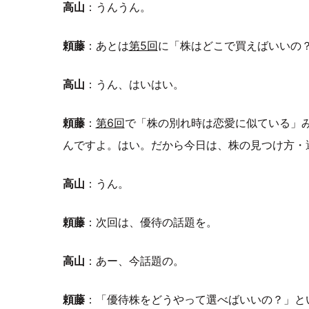
高山
：うんうん。
頼藤
：あとは
第5回
に「株はどこで買えばいいの
高山
：うん、はいはい。
頼藤
：
第6回
で「株の別れ時は恋愛に似ている」
んですよ。はい。だから今日は、株の見つけ方・
高山
：うん。
頼藤
：次回は、優待の話題を。
高山
：あー、今話題の。
頼藤
：「優待株をどうやって選べばいいの？」と