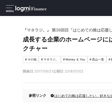
MENU
『マネラジ。』 第39回目「はじめての株は応援
成長する企業のホームページに
クチャー
#
その他
#
マネラジ。
#
Money ＆ You
#
高山一恵
#
開催日
2017/09/21
公開日
2018/01/02
参照リンク
はじめての株は応援したい、好きな企