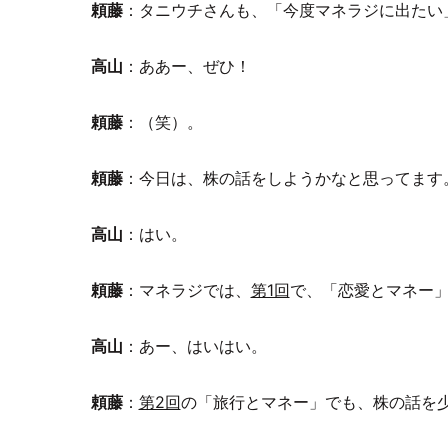
頼藤
：タニウチさんも、「今度マネラジに出たい
高山
：ああー、ぜひ！
頼藤
：（笑）。
頼藤
：今日は、株の話をしようかなと思ってます
高山
：はい。
頼藤
：マネラジでは、
第1回
で、「恋愛とマネー
高山
：あー、はいはい。
頼藤
：
第2回
の「旅行とマネー」でも、株の話を