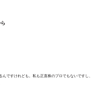
から
るんですけれども。私も正直株のプロでもないですし、
。