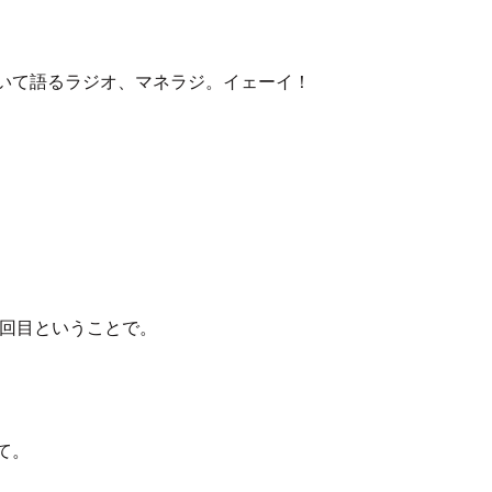
いて語るラジオ、マネラジ。イェーイ！
9回目ということで。
て。