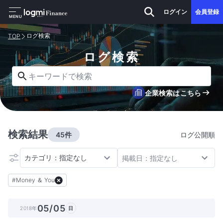
ログイン
会員登録
MENU
ログ検索
TOP
ログ検索
キーワードで検索
企業検索はこちら
検索結果
45件
ログ公開順
カテゴリ：指定なし
掲載日：指定なし
#
Money ＆ You
05/05
2018年
日