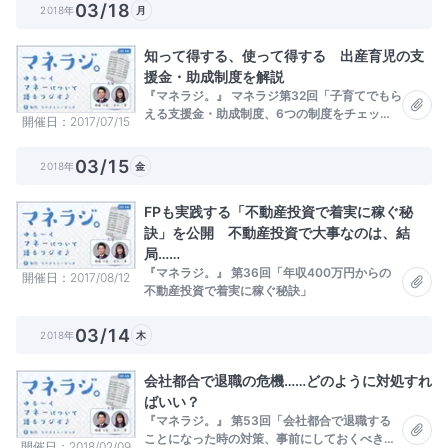
03/18
2018年
月
知って得する、使って得する 出産育児の支
援金・助成制度を解説
『マネラジ。』 マネラジ第32回「子育てでもら
える支援金・助成制度、6つの制度をチェッ
開催日
2017/07/15
ク！」
03/15
2018年
金
FPも実践する「不動産投資で着実に稼ぐ秘
訣」を公開 不動産投資で大事なのは、結
局……
『マネラジ。』 第36回「年収400万円からの
開催日
2017/08/12
不動産投資で着実に稼ぐ秘訣」
03/14
2018年
木
会社都合で退職の危機……どのように対処すれ
ばいい？
『マネラジ。』 第53回「会社都合で退職する
ことになった時の対策、事前にしておくべき対
開催日
2018/02/09