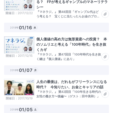
る？ FPが考えるギャンブルのマネーリテラ
シー
『マネラジ。』 第48回目「ギャンブル代はど
開催日
2017/12/22
う考える？ 宝くじに当たったらお金のプロは
どうする？」
01/16
2018年
水
個人価値の高め方は無形資産への投資？ 本
のソムリエと考える「100年時代」を生き抜
くカギ
『マネラジ。』 第47回目「100年時代を生き抜
開催日
2017/12/15
く鍵は『個人価値』にあり」
01/07
2018年
月
人生の最後は、だれもがフリーランスになる
時代？ 今知りたい、お金とキャリアの話
『マネラジ。』 第42回目「100年生きる時代の
女性の働き方〜後編〜（ゲスト：田中美和）」
開催日
2017/10/19
01/05
2018年
土