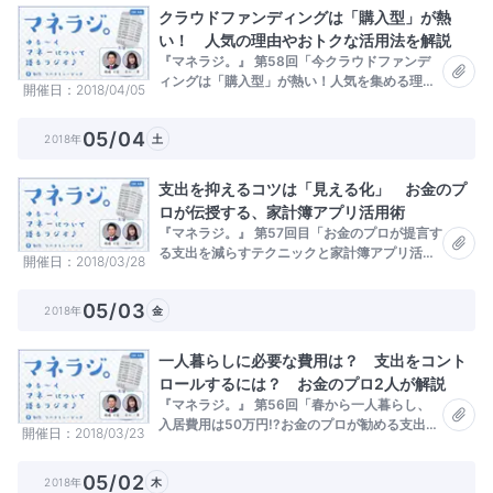
クラウドファンディングは「購入型」が熱
い！ 人気の理由やおトクな活用法を解説
『マネラジ。』 第58回「今クラウドファンデ
ィングは「購入型」が熱い！人気を集める理由
開催日
2018/04/05
は？」
05/04
2018年
土
支出を抑えるコツは「見える化」 お金のプ
ロが伝授する、家計簿アプリ活用術
『マネラジ。』 第57回目「お金のプロが提言す
る支出を減らすテクニックと家計簿アプリ活用
開催日
2018/03/28
術」
05/03
2018年
金
一人暮らしに必要な費用は？ 支出をコント
ロールするには？ お金のプロ2人が解説
『マネラジ。』 第56回「春から一人暮らし、
入居費用は50万円!?お金のプロが勧める支出と
開催日
2018/03/23
上手く付き合う方法」
05/02
2018年
木