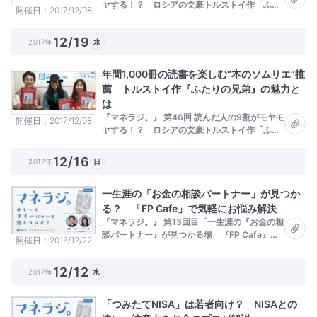
ヤする！？ ロシアの文豪トルストイ作「ふた
開催日
2017/12/08
りの兄弟」とは？ (ゲスト 団長さん）
12/19
2017年
水
年間1,000冊の読書を楽しむ“本のソムリエ”推
薦 トルストイ作『ふたりの兄弟』の魅力と
は
『マネラジ。』 第46回 読んだ人の9割がモヤモ
開催日
2017/12/08
ヤする！？ ロシアの文豪トルストイ作「ふた
りの兄弟」とは？ (ゲスト 団長さん）
12/16
2017年
日
一生涯の「お金の相談パートナー」が見つか
る？ 「FP Cafe」で気軽にお悩み解決
『マネラジ。』 第13回目「一生涯の『お金の相
談パートナー』が見つかる場 『FP Cafe』っ
開催日
2016/12/22
てなに!?」
12/12
2017年
水
「つみたてNISA」は若者向け？ NISAとの