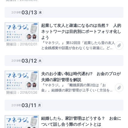
策」
03/13
2018年
水
起業して友人と疎遠になるのは当然？ 人的
ネットワークは目的別にポートフォリオ化し
よう
『マネラジ。』 第52回目「起業したら昔の友人
開催日
2018/02/01
と金銭感覚や話題が合わなくなり疎遠に。どの
ように考えていけばいい？」
03/12
2018年
火
夫のお小遣い制は時代遅れ!? お金のプロが
夫婦の家計管理を解説
『マネラジ。』 「離婚原因の第2位は「お
金」。結婚後の家計管理が上手くいく方法をお
開催日
2018/01/26
金のプロが解説」
03/11
2018年
月
結婚したら、家計管理はどうする？ お金に
ついて話し合う際のポイントとは