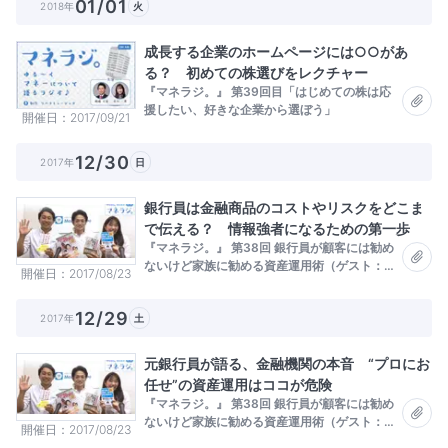
01/01
2018年
火
成長する企業のホームページには○○があ
る？ 初めての株選びをレクチャー
『マネラジ。』 第39回目「はじめての株は応
援したい、好きな企業から選ぼう」
開催日
2017/09/21
12/30
2017年
日
銀行員は金融商品のコストやリスクをどこま
で伝える？ 情報強者になるための第一歩
『マネラジ。』 第38回 銀行員が顧客には勧め
ないけど家族に勧める資産運用術（ゲスト：高
開催日
2017/08/23
橋忠寛）
12/29
2017年
土
元銀行員が語る、金融機関の本音 “プロにお
任せ”の資産運用はココが危険
『マネラジ。』 第38回 銀行員が顧客には勧め
ないけど家族に勧める資産運用術（ゲスト：高
開催日
2017/08/23
橋忠寛）