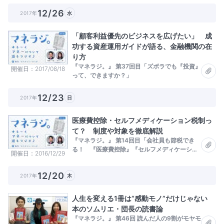
12/26
2017年
水
「顧客利益優先のビジネスを広げたい」 成
功する資産運用ガイドが語る、金融機関の在
り方
『マネラジ。』 第37回目「ズボラでも『投資』
開催日
2017/08/18
って、できますか？」
12/23
2017年
日
医療費控除・セルフメディケーション税制っ
て？ 制度や対象を徹底解説
『マネラジ。』 第14回目「会社員も節税でき
る！ 『医療費控除』『セルフメディケーショ
開催日
2016/12/29
ン税制』を活用しよう」
12/20
2017年
木
人生を変える1冊は“感動モノ”だけじゃない
本のソムリエ・団長の読書論
『マネラジ。』 第46回 読んだ人の9割がモヤモ