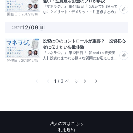
違い・注意点をお金のプロが解説
『マネラジ。』 第44回目「つみたてNISAって
なに？メリット・デメリット・注意点まとめ」
開催日
2017/11/16
12/09
2017年
日
投資は○のコントロールが重要？ 投資初心
者に伝えたい失敗体験
『マネラジ。』 第12回目「【Road to 投資美
人】投資にまつわる様々な質問にお応えしま
開催日
2016/12/15
す！」
1
/ 2 ページ
法人の方はこちら
利用規約