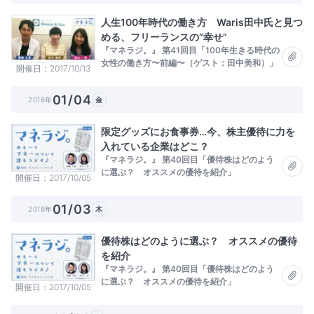
人生100年時代の働き方 Waris田中氏と見つ
める、フリーランスの“幸せ”
『マネラジ。』 第41回目「100年生きる時代の
女性の働き方〜前編〜（ゲスト：田中美和）」
開催日
2017/10/13
01/04
2018年
金
限定グッズにお食事券…今、株主優待に力を
入れている企業はどこ？
『マネラジ。』 第40回目「優待株はどのよう
に選ぶ？ オススメの優待を紹介」
開催日
2017/10/05
01/03
2018年
木
優待株はどのように選ぶ？ オススメの優待
を紹介
『マネラジ。』 第40回目「優待株はどのよう
に選ぶ？ オススメの優待を紹介」
開催日
2017/10/05