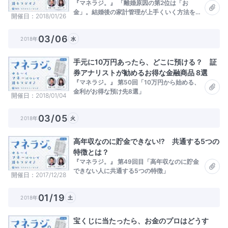
『マネラジ。』 「離婚原因の第2位は「お
金」。結婚後の家計管理が上手くいく方法をお
開催日
2018/01/26
金のプロが解説」
03/06
2018年
水
手元に10万円あったら、どこに預ける？ 証
券アナリストが勧めるお得な金融商品 8選
『マネラジ。』 第50回「10万円から始める、
金利がお得な預け先8選」
開催日
2018/01/04
03/05
2018年
火
高年収なのに貯金できない!? 共通する5つの
特徴とは？
『マネラジ。』 第49回目「高年収なのに貯金
できない人に共通する5つの特徴」
開催日
2017/12/28
01/19
2018年
土
宝くじに当たったら、お金のプロはどうす