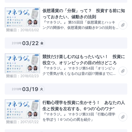
仮想通貨の「分裂」って？ 投資する前に知
っておきたい、値動きの法則
『マネラジ。』 第55回目「仮想通貨とハッキ
ングの関係や、仮想通貨の値動き9つの法則を
開催日
2018/03/02
解説」
03/22
2018年
金
競技だけ楽しむのはもったいない！ 投資に
役立つ、オリンピックの目の付けどころ
『マネラジ。』 マネラジ第54回「オリンピッ
クで景気が良くなるのは昔の話!?開催までに日
開催日
2018/02/23
本人がすべきこと」
03/19
2018年
火
行動心理学を投資に生かそう！ あなたの人
生と投資を左右する、6つの“心のワナ”
『マネラジ。』 マネラジ第33回「行動心理学
を学ぼう！6つの心の罠を紹介」
開催日
2017/07/22