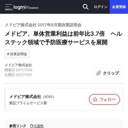
ログイン
会員登録
MENU
メドピア株式会社 2017年9月期決算説明会
メドピア、単体営業利益は前年比3.7倍 ヘル
ステック領域で予防医療サービスを展開
#
決算説明会
メドピア株式会社
開催日
2017/11/06
クリップ
公開日
2017/11/07
メドピア株式会社
（
6095
）
フォロー
東証プライム
サービス業
参照リンク
IR資料