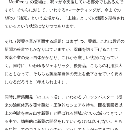
「MedPeer」の登場は、我々が今支援している部分でもあるんで
すが、そちらに対して、いわゆるeマーケティングが、今までの
MRの「補完」という立場から、「主軸」としての活躍を期待され
ているという状況になりつつあります。
それ（製薬企業が直面する課題）はまず1つ、薬価。これは最近の
新聞の報道でもかなり出ていますが、薬価を切り下げることで、
製薬企業の売上自体がかなり、これから厳しい状況になってい
く。同時に、いわゆるジェネリック、後発品。こちらの利用拡大
にともなって、そちらも製薬業自体の売上を低下させていく要因
になるだろうと（考えられます）。
同時に新薬開発（のコスト増）。いわゆるブロックバスター（従
来の治療体系を覆す薬効・圧倒的なシェアを持ち、開発費回収以
上の利益を生み出す新薬）と呼ばれる領域がだいぶ減ってきてい
る中で、効率的に新薬の開発をしていかなければいけない。そち
らに対してのコストというのが、どうしても上がってきている。