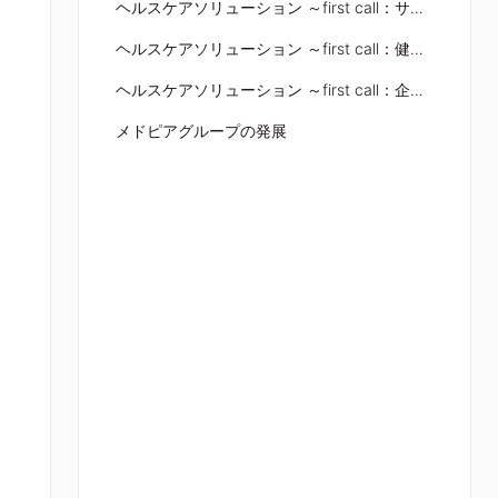
ヘルスケアソリューション ～first call：サービスの利便性と質の向上～
ヘルスケアソリューション ～first call：健保／保険者向けサービス～
ヘルスケアソリューション ～first call：企業／海外駐在員向けサービス～
メドピアグループの発展