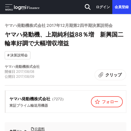
ログイン
会員登録
MENU
ヤマハ発動機株式会社 2017年12月期第2四半期決算説明会
ヤマハ発動機、上期純利益88％増 新興国二
輪車好調で大幅増収増益
#
決算説明会
ヤマハ発動機株式会社
開催日
2017/08/08
クリップ
公開日
2017/08/09
ヤマハ発動機株式会社
（
7272
）
フォロー
東証プライム
輸送用機器
IR資料