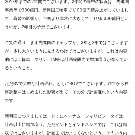
2017年までの2年間でございます。2年間の途中の状況は、先進国
事業等で380億円。新興国二輪車で1,100億円積み上がっていまし
て、為替の影響が、当初より非常に大きくて、1兆6,300億円とい
うのが、2年目の予想でございます。
ご覧の通り、まず先進国のギャップが、3年と2年ではございます
が、少し大きいように見えるわけではございますが、これは内容
的には二輪車、マリン、IM等は計画範囲内で増加増収が進んでい
るということ。
ただRVで大幅な計画遅れ。とくにROVでございます。昨年から在
庫調整をはじめました影響が出て、その分で計画遅れという内容
です。
新興国につきましては、とくにベトナム・フィリピン・タイは、
計画以上に増加増収。ただインドとインドネシアでは、これは増
収ではございますが、計画まではいってないという、そういう内