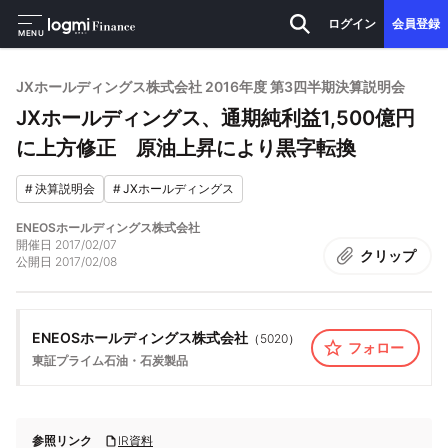
ログイン
会員登録
MENU
JXホールディングス株式会社 2016年度 第3四半期決算説明会
JXホールディングス、通期純利益1,500億円
に上方修正 原油上昇により黒字転換
#
決算説明会
#
JXホールディングス
ENEOSホールディングス株式会社
開催日
2017/02/07
クリップ
公開日
2017/02/08
ENEOSホールディングス株式会社
（
5020
）
フォロー
東証プライム
石油・石炭製品
参照リンク
IR資料