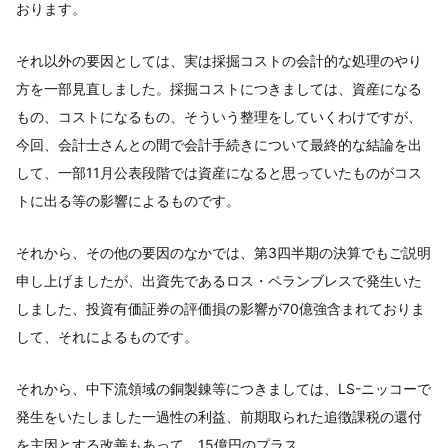
おります。
それ以外の要因としては、実は採掘コストの会計的な処理のやり
方を一部見直しました。採掘コストにつきましては、資産になる
もの、コストになるもの、そういう整理をしていくわけですが、
今回、会計士さんとの間で会計手続きについて最終的な結論を出
して、一部11月公表段階では資産になると思っていたものがコス
トに出る等の影響によるものです。
それから、その他の要因のなかでは、第3四半期の決算でもご説明
申し上げましたが、出資先であるロス・ペランブレスで発生いた
しました、投資有価証券の評価損の影響が70億強含まれておりま
して、それによるものです。
それから、中下流領域の銅製錬等につきましては、LS-ニッコーで
発生をいたしました一過性の利益、前期取られた追徴課税の還付
を主因とする改善もあって、15億円のプラス。