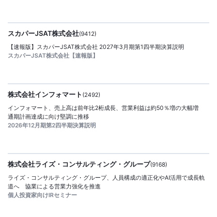
2026/08/06
公開日：
提供
スカパーJSAT株式会社
(
9412
)
【速報版】スカパーJSAT株式会社 2027年3月期第1四半期決算説明
スカパーJSAT株式会社【速報版】
2026/08/06
公開日：
提供
株式会社インフォマート
(
2492
)
インフォマート、売上高は前年比2桁成長、営業利益は約50％増の大幅増
通期計画達成に向け堅調に推移
2026年12月期第2四半期決算説明
2026/08/06
公開日：
提供
株式会社ライズ・コンサルティング・グループ
(
9168
)
ライズ・コンサルティング・グループ、人員構成の適正化やAI活用で成長軌
道へ 協業による営業力強化を推進
個人投資家向けIRセミナー
2026/08/06
公開日：
提供