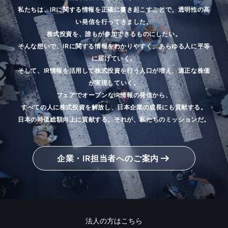
私たちは、IRに関する情報を正確に書き起こすことで、透明性の高
い発信を行ってきました。
株式投資を、誰もが参加できるものにしたい。
そんな想いで、IRに関する情報をわかりやすく、あらゆる人に平等
に届けていく。
そして、IR情報を活用して株式投資を行う人口が増え、適正な株価
が実現していく。
フェアでオープンなIR情報の発信から、
すべての人に株式投資を解放し、日本企業の成長にも貢献する。
日本の時価総額向上に貢献する。それが、私たちのミッションだ。
企業・IR担当者へのご案内
法人の方はこちら