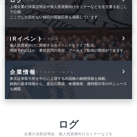
ログ
LOG
上場企業の決算説明会や個人投資家向けセミナーなどを全文書き起こし
で公開。
ここでしか読めない独自の質疑応答も掲載しています。
IRイベント
EVENT
個人投資家向けに開催するIRイベントをライブ配信。
視聴予約のほか、事前質問の受付、アーカイブ動画の視聴ができます。
企業情報
STOCK INFO
東京証券取引所を中心に上場する内国株の銘柄情報を掲載。
銘柄の基本情報から、直近の業績、株価推移、適時開示等のIRニュース
を網羅。
ログ
企業の決算説明会、個人投資家向けセミナーなどを