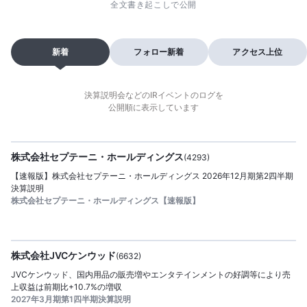
全文書き起こしで公開
新着
フォロー新着
アクセス上位
決算説明会などのIRイベントのログを
公開順に表示しています
2026/08/06
公開日：
提供
株式会社セプテーニ・ホールディングス
(
4293
)
【速報版】株式会社セプテーニ・ホールディングス 2026年12月期第2四半期
決算説明
株式会社セプテーニ・ホールディングス【速報版】
2026/08/06
公開日：
提供
株式会社JVCケンウッド
(
6632
)
JVCケンウッド、国内用品の販売増やエンタテインメントの好調等により売
上収益は前期比+10.7%の増収
2027年3月期第1四半期決算説明