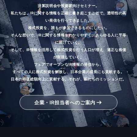
決算説明会や投資家向けセミナー。
私たちは、IRに関する情報を正確に書き起こすことで、透明性の高
い発信を行ってきました。
株式投資を、誰もが参加できるものにしたい。
そんな想いで、IRに関する情報をわかりやすく、あらゆる人に平等
に届けていく。
そして、IR情報を活用して株式投資を行う人口が増え、適正な株価
が実現していく。
フェアでオープンなIR情報の発信から、
すべての人に株式投資を解放し、日本企業の成長にも貢献する。
日本の時価総額向上に貢献する。それが、私たちのミッションだ。
企業・IR担当者へのご案内