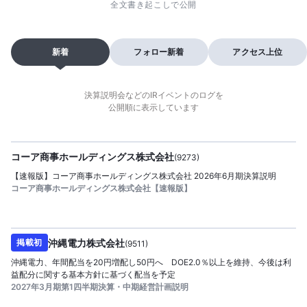
全文書き起こしで公開
新着
フォロー新着
アクセス上位
決算説明会などのIRイベントのログを
公開順に表示しています
2026/08/07
公開日：
提供
コーア商事ホールディングス株式会社
(
9273
)
【速報版】コーア商事ホールディングス株式会社 2026年6月期決算説明
コーア商事ホールディングス株式会社【速報版】
2026/08/07
公開日：
提供
沖縄電力株式会社
掲載初
(
9511
)
沖縄電力、年間配当を20円増配し50円へ DOE2.0％以上を維持、今後は利
益配分に関する基本方針に基づく配当を予定
2027年3月期第1四半期決算・中期経営計画説明