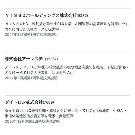
2026/08/07
公開日：
提供
ＮＩＳＳＯホールディングス株式会社
(
9332
)
ＮＩＳＳＯHD、純利益が前年比91.0％増 AI関連等の需要増加を背景にセミ
コンに向けた人材ニーズが拡大中
2027年3月期第1四半期決算説明
2026/08/07
公開日：
提供
株式会社アーレスティ
(
5852
)
アーレスティ、1Qは中国市場の販売不振や地金高騰で苦戦も、下期は販価へ
の反映一巡で利益の正常化・回復を見込む
2027年3月期第1四半期決算説明
2026/08/07
公開日：
提供
ダイトロン株式会社
(
7609
)
ダイトロン、2Q会計期間・累計ともに売上高・各利益が2桁成長 生成AI・
半導体製造設備投資好調を背景に業績堅調
2026年12月期第2四半期決算説明
2026/08/07
公開日：
提供