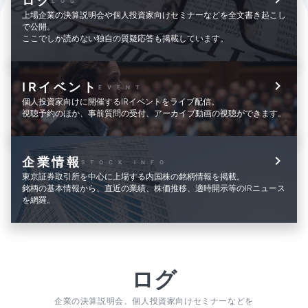
ログ
LOG
上場企業の決算説明会や個人投資家向けセミナーなどを全文書き起こし
で公開。
ここでしか読めない独自の質疑応答も掲載しています。
IRイベント
EVENT
個人投資家向けに開催するIRイベントをライブ配信。
視聴予約のほか、事前質問の受付、アーカイブ動画の視聴ができます。
企業情報
STOCK INFO
東京証券取引所を中心に上場する内国株の銘柄情報を掲載。
銘柄の基本情報から、直近の業績、株価推移、適時開示等のIRニュース
を網羅。
ログ
企業の決算説明会、個人投資家向けセミナーなどを