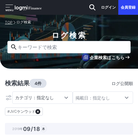
ログイン
会員登録
MENU
ログ検索
TOP
ログ検索
キーワードで検索
企業検索はこちら
検索結果
4件
ログ公開順
カテゴリ：指定なし
掲載日：指定なし
#
JVCケンウッド
09/18
2019年
木