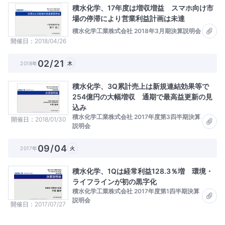
積水化学、17年度は増収増益 スマホ向け市
場の停滞により営業利益計画は未達
積水化学工業株式会社 2018年3月期決算説明会
開催日
2018/04/26
02/21
2018年
木
積水化学、3Q累計売上は新規連結効果等で
254億円の大幅増収 通期で最高益更新の見
込み
積水化学工業株式会社 2017年度第3四半期決算
開催日
2018/01/30
説明会
09/04
2017年
火
積水化学、1Qは経常利益128.3％増 環境・
ライフラインが初の黒字化
積水化学工業株式会社 2017年度第1四半期決算
説明会
開催日
2017/07/27