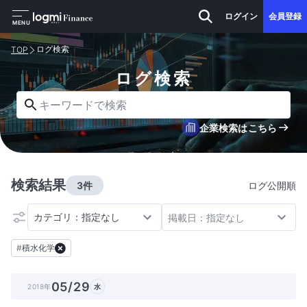
ログイン
会員登録
MENU
ログ検索
TOP
ログ検索
キーワードで検索
企業検索はこちら
検索結果
3件
ログ公開順
カテゴリ：指定なし
掲載日：指定なし
#
積水化学
05/29
2018年
水