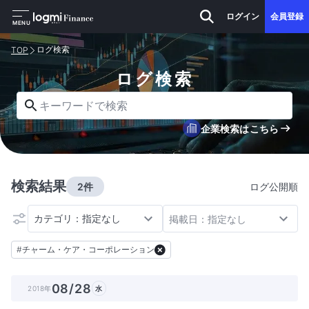
ログイン
会員登録
MENU
ログ検索
TOP
ログ検索
キーワードで検索
企業検索はこちら
検索結果
2件
ログ公開順
カテゴリ：指定なし
掲載日：指定なし
#
チャーム・ケア・コーポレーション
08/28
2018年
水