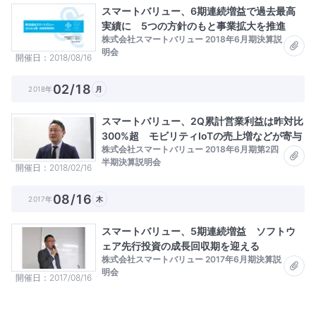
スマートバリュー、6期連続増益で過去最高
実績に 5つの方針のもと事業拡大を推進
株式会社スマートバリュー 2018年6月期決算説
明会
開催日
2018/08/16
02/18
2018年
月
スマートバリュー、2Q累計営業利益は昨対比
300%超 モビリティIoTの売上増などが寄与
株式会社スマートバリュー 2018年6月期第2四
半期決算説明会
開催日
2018/02/16
08/16
2017年
木
スマートバリュー、5期連続増益 ソフトウ
ェア先行投資の成長回収期を迎える
株式会社スマートバリュー 2017年6月期決算説
明会
開催日
2017/08/16