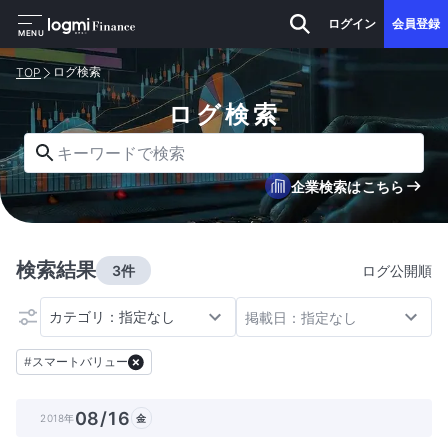
ログイン
会員登録
MENU
ログ検索
TOP
ログ検索
キーワードで検索
企業検索はこちら
検索結果
3件
ログ公開順
カテゴリ：指定なし
掲載日：指定なし
#
スマートバリュー
08/16
2018年
金