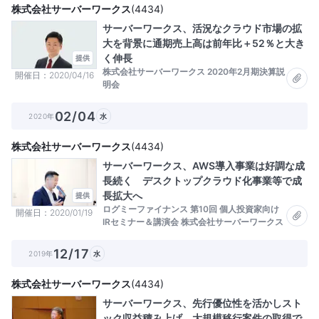
株式会社サーバーワークス
(
4434
)
サーバーワークス、活況なクラウド市場の拡
大を背景に通期売上高は前年比＋52％と大き
く伸長
提供
株式会社サーバーワークス 2020年2月期決算説
開催日
2020/04/16
明会
02/04
2020年
水
株式会社サーバーワークス
(
4434
)
サーバーワークス、AWS導入事業は好調な成
長続く デスクトップクラウド化事業等で成
長拡大へ
提供
ログミーファイナンス 第10回 個人投資家向け
開催日
2020/01/19
IRセミナー＆講演会 株式会社サーバーワークス
12/17
2019年
水
株式会社サーバーワークス
(
4434
)
サーバーワークス、先行優位性を活かしスト
ック収益積み上げ 大規模移行案件の取得で