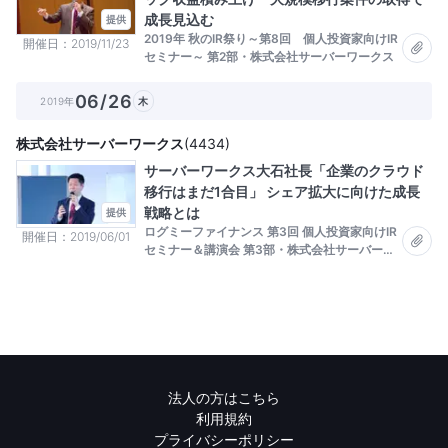
成長見込む
提供
2019年 秋のIR祭り～第8回 個人投資家向けIR
開催日
2019/11/23
セミナー～ 第2部・株式会社サーバーワークス
06/26
2019年
木
株式会社サーバーワークス
(
4434
)
サーバーワークス大石社長「企業のクラウド
移行はまだ1合目」 シェア拡大に向けた成長
戦略とは
提供
ログミーファイナンス 第3回 個人投資家向けIR
開催日
2019/06/01
セミナー＆講演会 第3部・株式会社サーバーワ
ークス
法人の方はこちら
利用規約
プライバシーポリシー