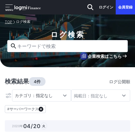
ログイン
会員登録
MENU
ログ検索
TOP
ログ検索
キーワードで検索
企業検索はこちら
検索結果
4件
ログ公開順
カテゴリ：指定なし
掲載日：指定なし
#
サーバーワークス
04/20
2020年
火