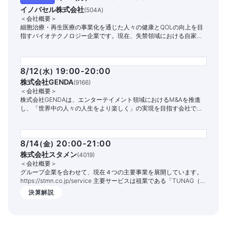
イノバセル株式会社
(
504A
)
＜会社概要＞
細胞治療・再生医療の事業化を通じた人々の健康とQOLの向上を目
指すバイオテクノロジー企業です。現在、失禁領域における自家細
胞治療パイプラインの開発と商業化に注力しています。
8/12
19:00-20:00
(
水
)
株式会社GENDA
(
9166
)
＜会社概要＞
株式会社GENDAは、エンターテイメント領域におけるM&Aを推進
し、「世界中の人々の人生をより楽しく」の実現を目指す会社で
す。
8/14
20:00-21:00
(
金
)
株式会社スタメン
(
4019
)
＜会社概要＞
グループ企業を合わせて、現在４つの主要事業を展開しています。
https://stmn.co.jp/service 主要サービスは祖業である「TUNAG（ツ
ナグ）」という組織エンゲージメントを高めるITサービスです。
決算解説
1,400社以上の企業様でご活用いただいており、従業員の定着率向上
や情報共有の促進、業務DX化の実現を支援しております。