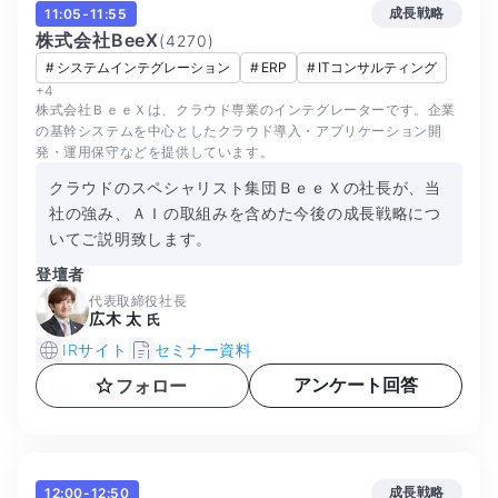
成長戦略
11:05-11:55
株式会社BeeX
(
4270
)
#
システムインテグレーション
#
ERP
#
ITコンサルティング
+
4
株式会社ＢｅｅＸは、クラウド専業のインテグレーターです。企業
の基幹システムを中心としたクラウド導入・アプリケーション開
発・運用保守などを提供しています。
クラウドのスペシャリスト集団ＢｅｅＸの社長が、当
社の強み、ＡＩの取組みを含めた今後の成長戦略につ
いてご説明致します。
登壇者
代表取締役社長
広木 太
氏
IRサイト
セミナー資料
アンケート回答
フォロー
成長戦略
12:00-12:50