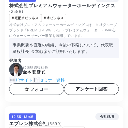
株式会社プレミアムウォーターホールディングス
(
2588
)
#
宅配水ビジネス
#
水ビジネス
株式会社プレミアムウォーターホールディングスは、自社グループ
ブランド「PREMIUM WATER」（プレミアムウォーター）を中心
にウォーターサーバー事業を展開しています。
事業概要や直近の業績、今後の戦略について、代表取
締役社長 金本彰彦がご説明いたします。
登壇者
代表取締役社長
金本 彰彦
氏
IRサイト
セミナー資料
アンケート回答
フォロー
会社説明
12:55-13:45
エブレン株式会社
(
6599
)