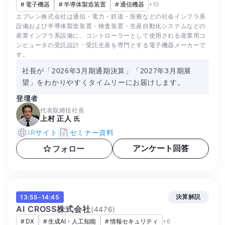
#
電子機器
#
半導体製造装置
#
通信機器
+
10
エブレン株式会社は通信・電力・鉄道・医療などの社会インフラ系
設備および半導体製造装置・検査装置・生産自動化システムなどの
産業インフラ系設備に、コントローラーとして使用される産業用コ
ンピュータの受託設計・受託生産を専門とする電子機器メーカーで
す。
社長が「2026年3月期通期決算」「2027年3月期展
望」をわかりやすくタイムリーにお届けします。
登壇者
代表取締役社長
上村 正人
氏
IRサイト
セミナー資料
アンケート回答
フォロー
決算解説
13:55-14:45
AI CROSS株式会社
(
4476
)
#
DX
#
生成AI・人工知能
#
情報セキュリティ
+
6