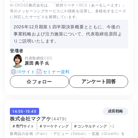
AI CROSS株式会社は、「絶対リーチ！RCS（あーるしーえす）」
等のメッセージングサービスにAI技術を活用し、多様化するニーズ
に対応したサービスを展開しています。
2026年12月期第１四半期決算概要とともに、今後の
事業戦略および注力施策について、代表取締役原田よ
りご説明いたします。
登壇者
代表取締役CEO
原田 典子
氏
IRサイト
セミナー資料
アンケート回答
フォロー
成長戦略
14:55-15:45
株式会社マクアケ
(
4479
)
#
専門サイト
#
マーケティング
#
コンサルティング
+
2
新商品の企画（Plan）・デビュー（Debut）・拡販（Growth）を