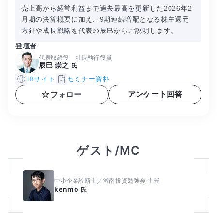
売上高から経常利益まで過去最高を更新した2026年2
月期の決算概要に加え、9期連続増配となる株主還元
方針や成長戦略を代表の辰巳からご説明します。
登壇者
代表取締役 社長執行役員
辰巳 崇之
氏
IRサイト
セミナー資料
アンケート回答
フォロー
ゲスト/MC
中小企業診断士／湘南投資勉強会 主催
kenmo
氏