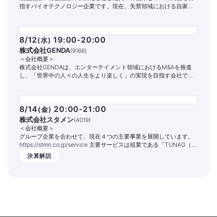
指すバイオテクノロジー企業です。現在、失禁領域における自家細
胞治療パイプラインの開発と商業化に注力しています。
8/12
19:00-20:00
(
水
)
株式会社GENDA
(
9166
)
＜会社概要＞
株式会社GENDAは、エンターテイメント領域におけるM&Aを推進
し、「世界中の人々の人生をより楽しく」の実現を目指す会社で
す。
8/14
20:00-21:00
(
金
)
株式会社スタメン
(
4019
)
＜会社概要＞
グループ企業を合わせて、現在４つの主要事業を展開しています。
https://stmn.co.jp/service 主要サービスは祖業である「TUNAG（ツ
ナグ）」という組織エンゲージメントを高めるITサービスです。
決算解説
1,400社以上の企業様でご活用いただいており、従業員の定着率向上
や情報共有の促進、業務DX化の実現を支援しております。