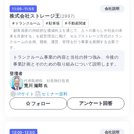
会社説明
11:05-11:55
株式会社ストレージ王
(
2997
)
#
トランクルーム
#
駐車場
#
不動産関連
「顧客資産の持続的な価値向上を通じて、人々の暮らしや社会の未
来を共創する」を経営理念に掲げ、セルフストレージ方式のトラン
クルームの企画、開発、運営、管理を行う事業を展開する企業で
す。
トランクルーム事業の内容と当社の持つ強み、今後の
事業計画とそのための取り組みについて説明します。
登壇者
代表取締役 社長執行役員
荒川 滋郎
氏
IRサイト
セミナー資料
アンケート回答
フォロー
会社説明
12:00-12:50