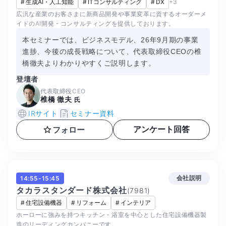
#
生成AI・人工知能
#
ITコンサルティング
#
DX
+
3
広汎な産業のお客さまに新商品開発や事業変革に資するオーダーメ
イドのAI開発・コンサルティングを提供しております。
本セミナーでは、ビジネスモデル、26年9月期の事業
進捗、今後の成長戦略について、代表取締役CEOの椎
橋徹夫よりわかりやすくご説明します。
登壇者
代表取締役CEO
椎橋 徹夫
氏
IRサイト
セミナー資料
アンケート回答
フォロー
会社説明
14:55-15:45
タカラスタンダード株式会社
(
7981
)
#
住宅設備機器
#
リフォーム
#
インテリア
ホーローに強みを持つキッチン・浴室を中心とした住宅設備機器製
造のリーディングカンパニーです。