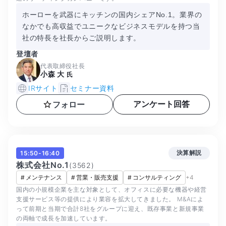
ホーローを武器にキッチンの国内シェアNo.1。業界の
なかでも高収益でユニークなビジネスモデルを持つ当
社の特長を社長からご説明します。
登壇者
代表取締役社長
小森 大
氏
IRサイト
セミナー資料
アンケート回答
フォロー
決算解説
15:50-16:40
株式会社No.1
(
3562
)
#
メンテナンス
#
営業・販売支援
#
コンサルティング
+
4
国内の小規模企業を主な対象として、オフィスに必要な機器や経営
支援サービス等の提供により業容を拡大してきました。 M&Aによ
って前期と当期で合計8社をグループに迎え、既存事業と新規事業
の両軸で成長を加速しています。