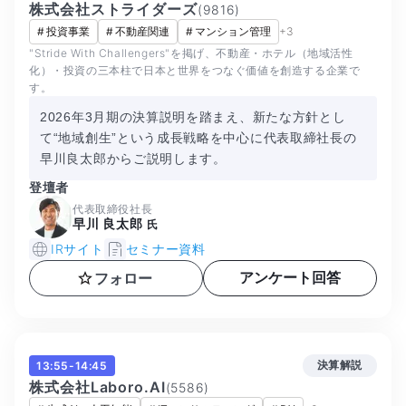
株式会社ストライダーズ
(
9816
)
#
投資事業
#
不動産関連
#
マンション管理
+
3
"Stride With Challengers"を掲げ、不動産・ホテル（地域活性
化）・投資の三本柱で日本と世界をつなぐ価値を創造する企業で
す。
2026年3月期の決算説明を踏まえ、新たな方針とし
て“地域創生”という成長戦略を中心に代表取締社長の
早川良太郎からご説明します。
登壇者
代表取締役社長
早川 良太郎
氏
IRサイト
セミナー資料
アンケート回答
フォロー
決算解説
13:55-14:45
株式会社Laboro.AI
(
5586
)