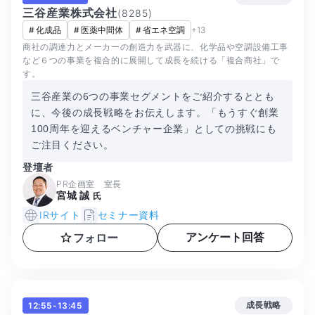
三谷産業株式会社
(
8285
)
#
化成品
#
医薬中間体
#
省エネ空調
+
13
商社の調達力とメーカーの創造力を武器に、化学品や空調設備工事
など６つの事業を複合的に展開して成長を続ける「複合商社」で
す。
三谷産業の6つの事業セグメントをご紹介するととも
に、今後の成長戦略をお伝えします。「もうすぐ創業
100周年を迎えるベンチャー企業」としての挑戦にも
ご注目ください。
登壇者
PR企画室 室長
宮城 誠
氏
IRサイト
セミナー資料
アンケート回答
フォロー
成長戦略
12:55-13:45