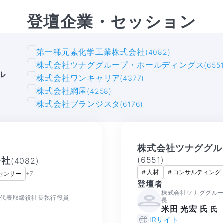
登壇企業・セッション
第一稀元素化学工業株式会社
(4082)
株式会社ツナググループ・ホールディングス
(6551
ル
株式会社ワンキャリア
(4377)
株式会社網屋
(4258)
株式会社ブランジスタ
(6176)
株式会社ツナググル
(
6551
)
会社
(
4082
)
#
人材
#
コンサルティング
センサー
+
7
登壇者
株式会社ツナググル
 代表取締役社長執行役員
長
米田 光宏 氏
氏
IRサイト