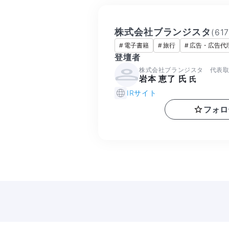
株式会社ブランジスタ
(
61
#
電子書籍
#
旅行
#
広告・広告代
登壇者
株式会社ブランジスタ 代表
岩本 恵了 氏
氏
IRサイト
フォロ