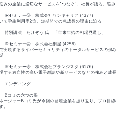
悩みの企業に適切なサービスを"つなぐ"。社長が語る、強み
:50　IRセミナー③：株式会社ワンキャリア (4377)

いて学生利用率2位、短期間での急成長の理由に迫る

4:35　特別講演：たけぞう 氏　「年末年始の相場見通し」

:30　IRセミナー④：株式会社網屋 (4258)

ドで実現するサイバーセキュリティのトータルサービスの強


:25　IRセミナー⑤：株式会社ブランジスタ (6176)

場する独自性の高い電子雑誌や新サービスなどの強みと成長
:30　エンディング

:00　Bコミの六つの眼

ネージャーBコミ氏が今回の登壇企業を振り返り、プロ目線
す。
