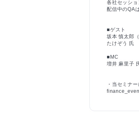
各社セッショ
配信中のQA
■ゲスト

坂本 慎太郎
たけぞう 氏

■MC

増井 麻里子
・当セミナー
finance_even