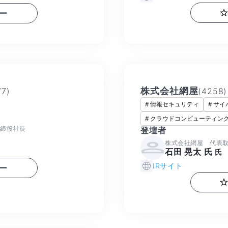
ー
株式会社網屋
77
)
(
4258
)
#
情報セキュリティ
#
サイ
#
クラウドコンピューティン
取締役社長
登壇者
株式会社網屋 代表
石田 晃太 氏
氏
IRサイト
ー