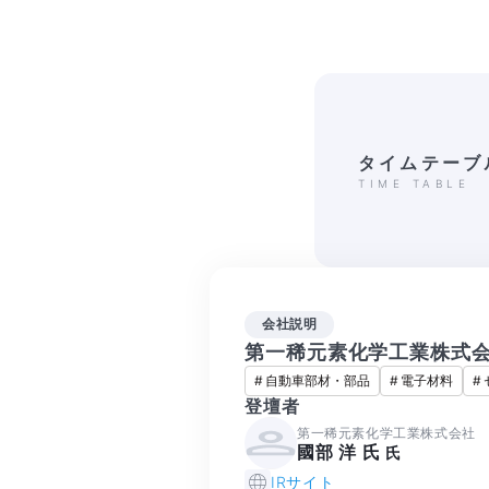
タイムテーブ
TIME TABLE
会社説明
第一稀元素化学工業株式
#
自動車部材・部品
#
電子材料
#
登壇者
第一稀元素化学工業株式会社
國部 洋 氏
氏
IRサイト