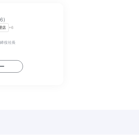
76
)
理店
+
6
取締役社長
ー