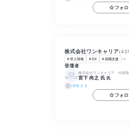
フォロ
株式会社ワンキャリア
(
43
#
求人情報
#
DX
#
就職支援
+
4
登壇者
株式会社ワンキャリア 代表
宮下 尚之 氏
氏
IRサイト
フォロ