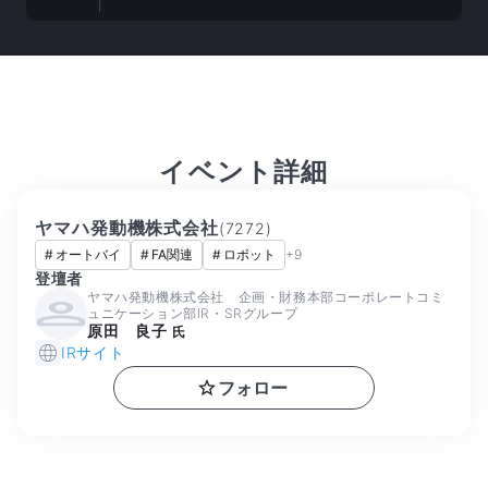
イベント詳細
ヤマハ発動機株式会社
(
7272
)
#
オートバイ
#
FA関連
#
ロボット
+
9
登壇者
ヤマハ発動機株式会社 企画・財務本部コーポレートコミ
ュニケーション部IR・SRグループ
原田 良子
氏
IRサイト
フォロー