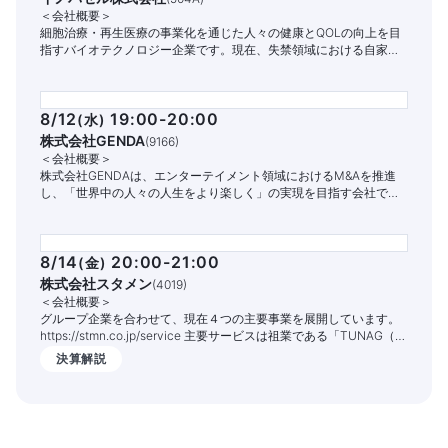
＜会社概要＞
細胞治療・再生医療の事業化を通じた人々の健康とQOLの向上を目
指すバイオテクノロジー企業です。現在、失禁領域における自家細
胞治療パイプラインの開発と商業化に注力しています。
8/12
19:00-20:00
(
水
)
株式会社GENDA
(
9166
)
＜会社概要＞
株式会社GENDAは、エンターテイメント領域におけるM&Aを推進
し、「世界中の人々の人生をより楽しく」の実現を目指す会社で
す。
8/14
20:00-21:00
(
金
)
株式会社スタメン
(
4019
)
＜会社概要＞
グループ企業を合わせて、現在４つの主要事業を展開しています。
https://stmn.co.jp/service 主要サービスは祖業である「TUNAG（ツ
ナグ）」という組織エンゲージメントを高めるITサービスです。
決算解説
1,400社以上の企業様でご活用いただいており、従業員の定着率向上
や情報共有の促進、業務DX化の実現を支援しております。