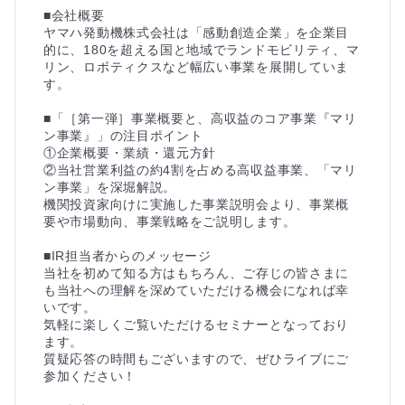
■会社概要

ヤマハ発動機株式会社は「感動創造企業」を企業目
的に、180を超える国と地域でランドモビリティ、マ
リン、ロボティクスなど幅広い事業を展開していま
す。

■「［第一弾］事業概要と、高収益のコア事業『マリ
ン事業』」の注目ポイント

①企業概要・業績・還元方針

②当社営業利益の約4割を占める高収益事業、「マリ
ン事業」を深堀解説。

機関投資家向けに実施した事業説明会より、事業概
要や市場動向、事業戦略をご説明します。

■IR担当者からのメッセージ

当社を初めて知る方はもちろん、ご存じの皆さまに
も当社への理解を深めていただける機会になれば幸
いです。

気軽に楽しくご覧いただけるセミナーとなっており
ます。

質疑応答の時間もございますので、ぜひライブにご
参加ください！
