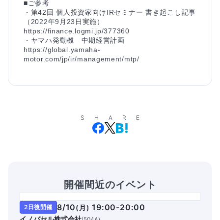
■ご参考

・第42回 個人投資家向けIRセミナー 書き起こし記事
（2022年9月23日実施）

https://finance.logmi.jp/377360

・ヤマハ発動機　中期経営計画

https://global.yamaha-
motor.com/jp/ir/management/mtp/
SHARE
開催間近のイベント
8/10
19:00-20:00
2日後開催
(
月
)
イノバセル株式会社
(
504A
)