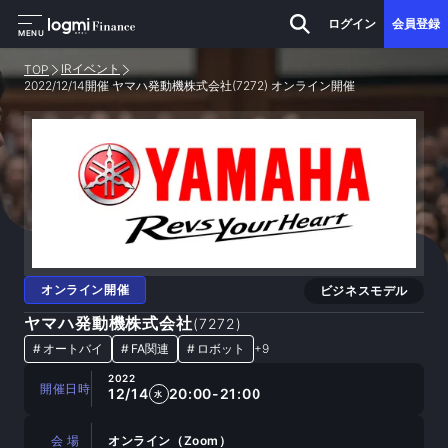
ログイン
会員登録
MENU
IRイベント
TOP
2022/12/14開催 ヤマハ発動機株式会社(7272) オンライン開催
オンライン開催
ビジネスモデル
ヤマハ発動機株式会社
(
7272
)
#
オートバイ
#
FA関連
#
ロボット
+
9
2022
開催日時
12/14
20:00-21:00
水
会 場
オンライン（Zoom）