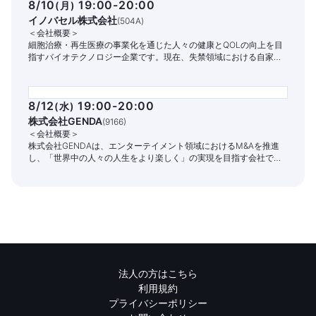
8/10
19:00-20:00
(
月
)
イノバセル株式会社
(
504A
)
＜会社概要＞
細胞治療・再生医療の事業化を通じた人々の健康とQOLの向上を目
指すバイオテクノロジー企業です。現在、失禁領域における自家細
胞治療パイプラインの開発と商業化に注力しています。
8/12
19:00-20:00
(
水
)
株式会社GENDA
(
9166
)
＜会社概要＞
株式会社GENDAは、エンターテイメント領域におけるM&Aを推進
し、「世界中の人々の人生をより楽しく」の実現を目指す会社で
す。
法人の方はこちら
利用規約
プライバシーポリシー