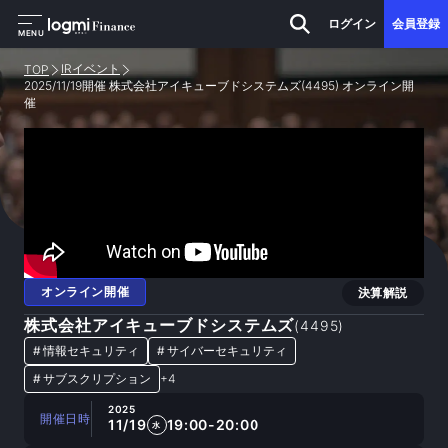
ログイン
会員登録
MENU
IRイベント
TOP
2025/11/19開催 株式会社アイキューブドシステムズ(4495) オンライン開
催
オンライン開催
決算解説
株式会社アイキューブドシステムズ
(
4495
)
#
情報セキュリティ
#
サイバーセキュリティ
#
サブスクリプション
+
4
2025
開催日時
11/19
19:00-20:00
水