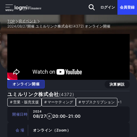
ログイン
会員登録
MENU
IRイベント
TOP
2024/08/27開催 ユミルリンク株式会社(4372) オンライン開催
オンライン開催
決算解説
ユミルリンク株式会社
(
4372
)
#
営業・販売支援
#
マーケティング
#
サブスクリプション
+
1
2024
開催日時
08/27
20:00-21:00
火
会 場
オンライン（Zoom）