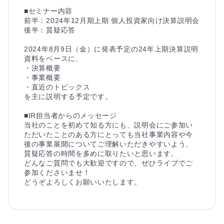
■セミナー内容

前半：2024年12月期上期 個人投資家向け決算説明会

後半：質疑応答

2024年8月9日（金）に発表予定の24年上期決算説明
資料をベースに、

・決算概要

・事業概要

・直近のトピックス

を主に説明する予定です。

■IR担当者からのメッセージ

当社のことを初めて知る方にも、説明会にご参加い
ただいたことのある方にとっても当社事業内容や今
後の事業展開についてご理解いただきやすいよう、
質疑応答の時間を多めに取りたいと思います。

どんなご質問でも大歓迎ですので、ぜひライブでご
参加くださいませ！

どうぞよろしくお願いいたします。