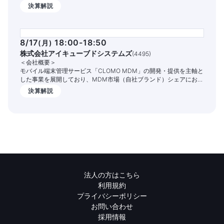
ナグ）」という組織エンゲージメントを高めるITサービスです。
決算解説
1,400社以上の企業様でご活用いただいており、従業員の定着率向上
や情報共有の促進、業務DX化の実現を支援しております。
8/17
18:00-18:50
(
月
)
株式会社アイキューブドシステムズ
(
4495
)
＜会社概要＞
モバイル端末管理サービス「CLOMO MDM」の開発・提供を主軸と
した事業を展開しており、MDM市場（自社ブランド）シェアにおい
て、2011年度から15年連続でシェアNo.１を達成
決算解説
法人の方はこちら
利用規約
プライバシーポリシー
お問い合わせ
採用情報