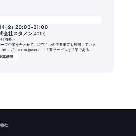
14
20:00-21:00
(
金
)
式会社スタメン
(
4019
)
会社概要＞
ループ企業を合わせて、現在４つの主要事業を展開していま
tps://stmn.co.jp/service 主要サービスは祖業である
TUNAG（ツナグ）」という組織エンゲージメントを高めるITサ
決算解説
ビスです。1,400社以上の企業様でご活用いただいており、従業
の定着率向上や情報共有の促進、業務DX化の実現を支援してお
ます。
会社