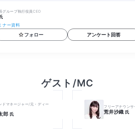
長グループ執行役員CEO
氏
ミナー資料
アンケート回答
フォロー
ゲスト/MC
ンドマネージャー/元・ディー
フリーアナウンサ
荒井沙織
氏
太郎
氏