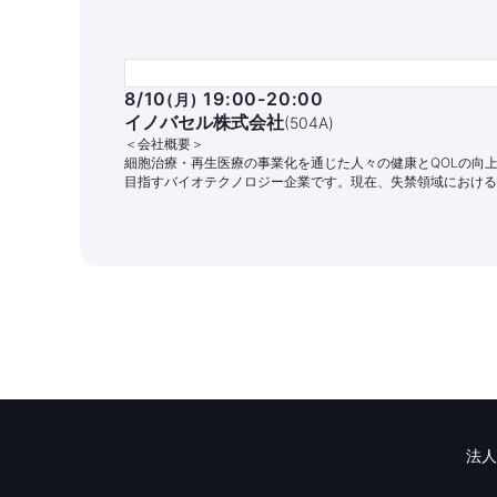
8/10
19:00-20:00
(
月
)
イノバセル株式会社
(
504A
)
＜会社概要＞
細胞治療・再生医療の事業化を通じた人々の健康とQOLの向
目指すバイオテクノロジー企業です。現在、失禁領域における
家細胞治療パイプラインの開発と商業化に注力しています。
法人