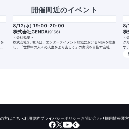
開催間近のイベント
8/12
19:00-20:00
8/
(
水
)
株式会社GENDA
株
(
9166
)
＜会社概要＞
＜
上を
株式会社GENDAは、エンターテイメント領域におけるM&Aを推進
グ
自
し、「世界中の人々の人生をより楽しく」の実現を目指す会社で
す。 ht
す。
「
ー
員
り
の方はこちら
利用規約
プライバシーポリシー
お問い合わせ
採用情報
運営