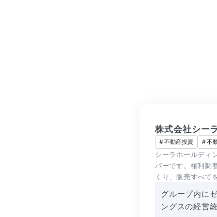
株式会社シー
#
不動産投資
#
不
シーラホールディ
パーです。権利調
くり、販売すべて
グループ内に
ングスの経営