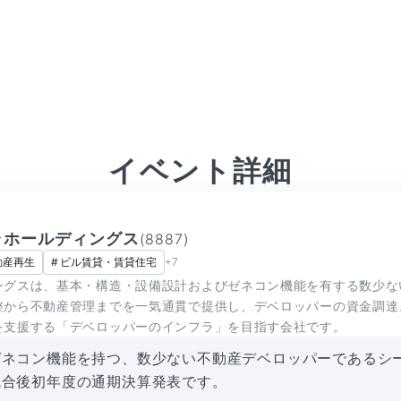
イベント詳細
ラホールディングス
(
8887
)
動産再生
#
ビル賃貸・賃貸住宅
+
7
ングスは、基本・構造・設備設計およびゼネコン機能を有する数少な
整から不動産管理までを一気通貫で提供し、デベロッパーの資金調達
を支援する「デベロッパーのインフラ」を目指す会社です。
ゼネコン機能を持つ、数少ない不動産デベロッパーであるシ
統合後初年度の通期決算発表です。