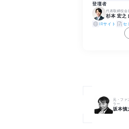
登壇者
代表取締役会
杉本 宏之
IRサイト
セ
元・ファ
ラー
坂本慎