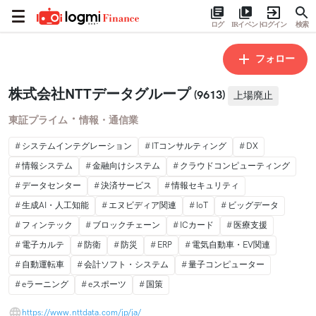
ログ
IRイベント
ログイン
検索
フォロー
株式会社NTTデータグループ
(9613)
上場廃止
・
東証プライム
情報・通信業
システムインテグレーション
ITコンサルティング
DX
情報システム
金融向けシステム
クラウドコンピューティング
データセンター
決済サービス
情報セキュリティ
生成AI・人工知能
エヌビディア関連
IoT
ビッグデータ
フィンテック
ブロックチェーン
ICカード
医療支援
電子カルテ
防衛
防災
ERP
電気自動車・EV関連
自動運転車
会計ソフト・システム
量子コンピューター
eラーニング
eスポーツ
国策
https://www.nttdata.com/jp/ja/