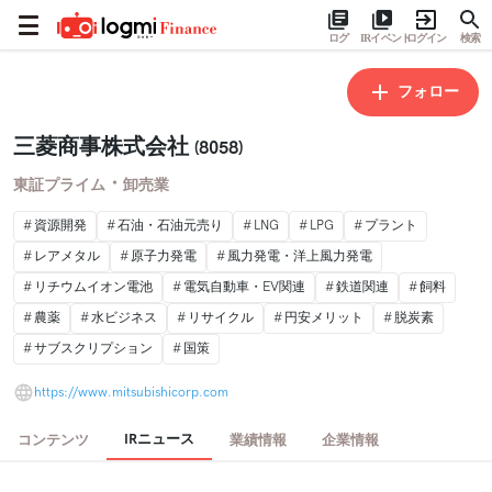
ログ
IRイベント
ログイン
検索
フォロー
三菱商事株式会社
(8058)
・
東証プライム
卸売業
資源開発
石油・石油元売り
LNG
LPG
プラント
レアメタル
原子力発電
風力発電・洋上風力発電
リチウムイオン電池
電気自動車・EV関連
鉄道関連
飼料
農薬
水ビジネス
リサイクル
円安メリット
脱炭素
サブスクリプション
国策
https://www.mitsubishicorp.com
IRニュース
コンテンツ
業績情報
企業情報