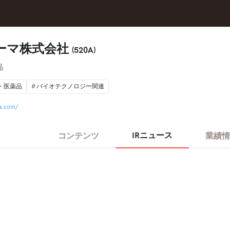
ーマ株式会社
(520A)
品
・医薬品
バイオテクノロジー関連
a.com/
IRニュース
コンテンツ
業績情