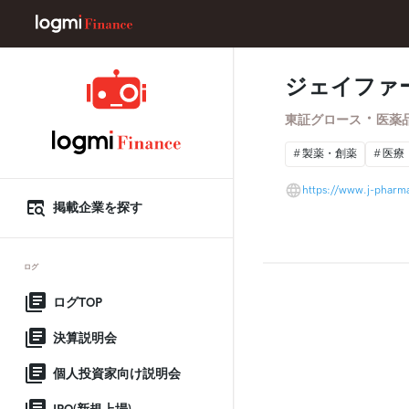
ジェイファ
・
東証グロース
医薬
製薬・創薬
医療
https://www.j-pharm
掲載企業を探す
ログ
ログTOP
決算説明会
個人投資家向け説明会