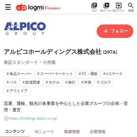
ログ
IRイベント
ログイン
検索
フォロー
アルピコホールディングス株式会社
(297A)
・
東証スタンダード
小売業
食品スーパー
スーパーマーケット
EC・通販
eコマース
バス
鉄道関連
ホテル
旅行
外食
ゴルフ
アウトドア
流通、運輸、観光の各事業を中心とした企業グループの企画・管
理・運営
https://holdings.alpico.co.jp/
コンテンツ
IRニュース
業績情報
企業情報