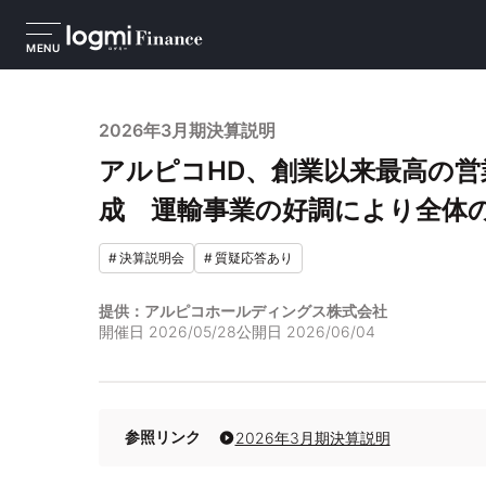
MENU
2026年3月期決算説明
アルピコHD、創業以来最高の営
成 運輸事業の好調により全体
#
決算説明会
#
質疑応答あり
提供：アルピコホールディングス株式会社
開催日
2026/05/28
公開日
2026/06/04
参照リンク
2026年3月期決算説明