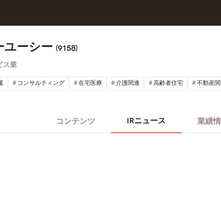
ーユーシー
(9158)
ビス業
援
コンサルティング
在宅医療
介護関連
高齢者住宅
不動産関
IRニュース
コンテンツ
業績情