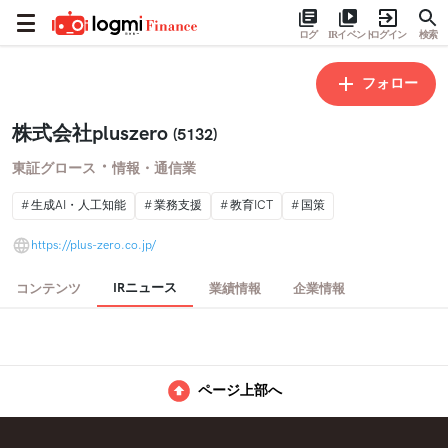
ログ
IRイベント
ログイン
検索
フォロー
株式会社pluszero
(5132)
・
東証グロース
情報・通信業
生成AI・人工知能
業務支援
教育ICT
国策
https://plus-zero.co.jp/
IRニュース
コンテンツ
業績情報
企業情報
ページ上部へ