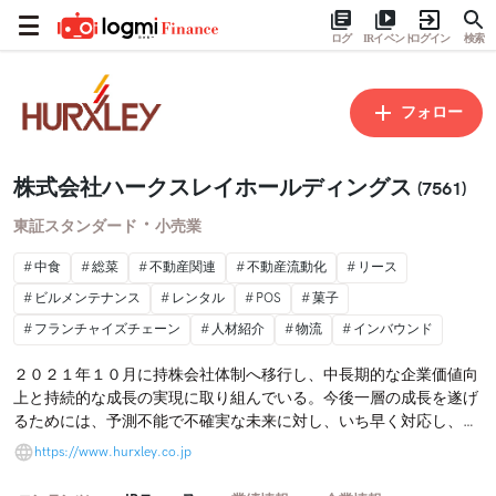
ログ
IRイベント
ログイン
検索
フォロー
株式会社ハークスレイホールディングス
(7561)
・
東証スタンダード
小売業
中食
総菜
不動産関連
不動産流動化
リース
ビルメンテナンス
レンタル
POS
菓子
フランチャイズチェーン
人材紹介
物流
インバウンド
２０２１年１０月に持株会社体制へ移行し、中長期的な企業価値向
上と持続的な成長の実現に取り組んでいる。今後一層の成長を遂げ
るためには、予測不能で不確実な未来に対し、いち早く対応し、そ
の先にある新しいマーケットの開拓に注力することが重要であると
https://www.hurxley.co.jp
認識。各グループ事業会社に対し機動的かつ自律的な経営体制の構
築を促し、環境変化に対する柔軟性や対応力を兼ね備えた「自己変