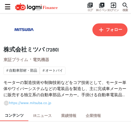
ログ
IRイベント
ログイン
検索
フォロー
株式会社ミツバ
(7280)
・
東証プライム
電気機器
自動車部材・部品
オートバイ
モーターの製造技術や制御技術などをコア技術として、モーター単
体やワイパーシステムなどの電装品を製造し、主に完成車メーカー
に販売する独立系の自動車部品メーカー。手掛ける自動車電装品
は、四輪車用ではワイパーシステム、パワーウインドウやサンルー
https://www.mitsuba.co.jp
フ、エンジン冷却用ファンを駆動するモーター、二輪車用では燃料
ポンプ、スターターモーターなど多岐に亘る。
コンテンツ
IRニュース
業績情報
企業情報