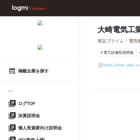
大崎電気工
・
東証プライム
電気
電力設備投資関連
https://www.osaki.co.
掲載企業を探す
ログ
ログTOP
決算説明会
個人投資家向け説明会