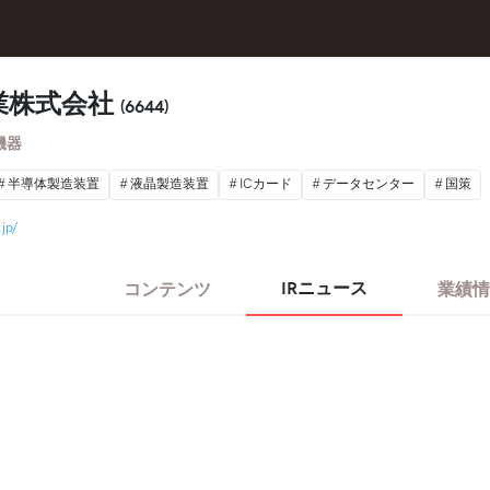
業株式会社
(6644)
機器
半導体製造装置
液晶製造装置
ICカード
データセンター
国策
jp/
IRニュース
コンテンツ
業績情