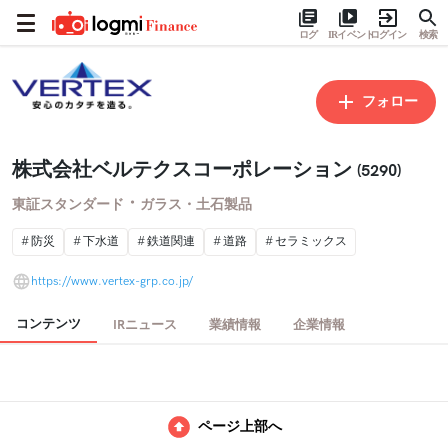
ログ
IRイベント
ログイン
検索
フォロー
株式会社ベルテクスコーポレーション
(5290)
・
東証スタンダード
ガラス・土石製品
防災
下水道
鉄道関連
道路
セラミックス
https://www.vertex-grp.co.jp/
コンテンツ
IRニュース
業績情報
企業情報
ページ上部へ