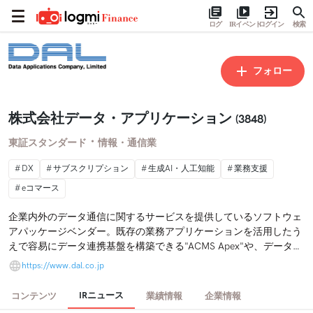
ログ
IRイベント
ログイン
検索
フォロー
株式会社データ・アプリケーション
(3848)
・
東証スタンダード
情報・通信業
DX
サブスクリプション
生成AI・人工知能
業務支援
eコマース
企業内外のデータ通信に関するサービスを提供しているソフトウェ
アパッケージベンダー。既存の業務アプリケーションを活用したう
えで容易にデータ連携基盤を構築できる"ACMS Apex"や、データ連
携・移行時のデータ加工・変換をノーコードで実現できるソフトウ
https://www.dal.co.jp
ェア"RACCOON"が主力製品である。全従業員中エンジニアが半数
強で高い技術力を持っており、多様な業種の多様なニーズに応える
IRニュース
コンテンツ
業績情報
企業情報
ことができる。