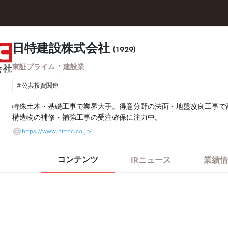
日特建設株式会社
(1929)
・
東証プライム
建設業
公共投資関連
特殊土木・基礎工事で業界大手。得意分野の法面・地盤改良工事で
構造物の補修・補強工事の受注確保に注力中。
https://www.nittoc.co.jp/
コンテンツ
IRニュース
業績情