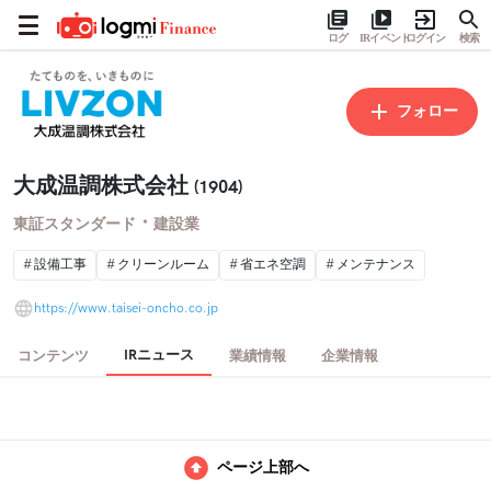
ログ
IRイベント
ログイン
検索
フォロー
大成温調株式会社
(1904)
・
東証スタンダード
建設業
設備工事
クリーンルーム
省エネ空調
メンテナンス
https://www.taisei-oncho.co.jp
IRニュース
コンテンツ
業績情報
企業情報
ページ上部へ