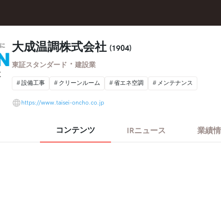
大成温調株式会社
(1904)
・
東証スタンダード
建設業
設備工事
クリーンルーム
省エネ空調
メンテナンス
https://www.taisei-oncho.co.jp
コンテンツ
IRニュース
業績情