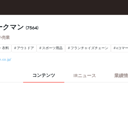
ークマン
(7564)
小売業
・衣料
アウトドア
スポーツ用品
フランチャイズチェーン
eコマ
.co.jp/
コンテンツ
IRニュース
業績情