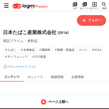
ログ
IRイベント
ログイン
検索
フォロー
日本たばこ産業株式会社
(2914)
・
東証プライム
食料品
たばこ
冷凍食品
調味料
医療・医薬品
パン
M＆A
ディフェンシブ
ESG投資
https://www.jti.co.jp/
コンテンツ
IRニュース
業績情報
企業情報
ページ上部へ