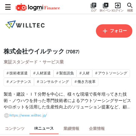
ログ
IRイベント
ログイン
検索
フォロー
株式会社ウイルテック
(7087)
・
東証スタンダード
サービス業
技術者派遣
人材派遣
製造請負
人材
アウトソーシング
メンテナンス
コンサルティング
働き方改革
製造・建設・ＩＴ分野を中心に、様々な現場で長年培ってきた技
術・ノウハウを持った専門技術者によるアウトソーシングサービス
やロボットを活用した生産性向上のソリューション提案など、顧客
の「新たな価値創造」を支援しています。
https://www.willtec.jp/
IRニュース
コンテンツ
業績情報
企業情報