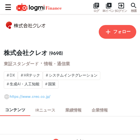
ログ
IRイベント
ログイン
検索
フォロー
株式会社クレオ
(9698)
・
東証スタンダード
情報・通信業
DX
HRテック
システムインテグレーション
生成AI・人工知能
国策
https://www.creo.co.jp/
コンテンツ
IRニュース
業績情報
企業情報