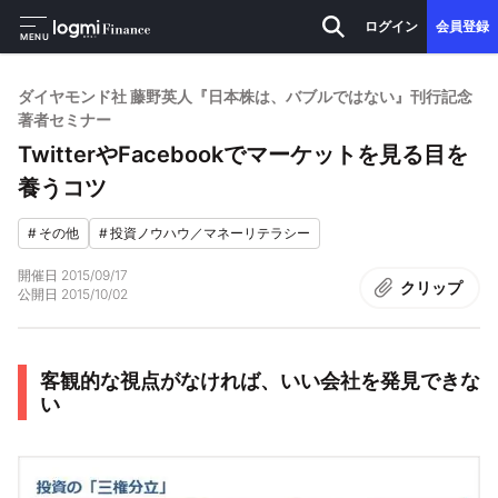
ログイン
会員登録
MENU
ダイヤモンド社 藤野英人『日本株は、バブルではない』刊行記念
著者セミナー
TwitterやFacebookでマーケットを見る目を
養うコツ
#
その他
#
投資ノウハウ／マネーリテラシー
開催日
2015/09/17
クリップ
公開日
2015/10/02
客観的な視点がなければ、いい会社を発見できな
い