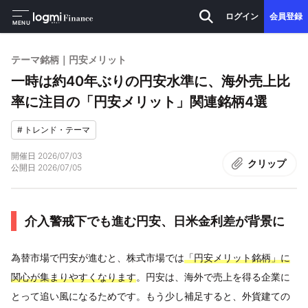
ログイン
会員登録
MENU
テーマ銘柄｜円安メリット
一時は約40年ぶりの円安水準に、海外売上比
率に注目の「円安メリット」関連銘柄4選
#
トレンド・テーマ
開催日
2026/07/03
クリップ
公開日
2026/07/05
介入警戒下でも進む円安、日米金利差が背景に
為替市場で円安が進むと、株式市場では
「円安メリット銘柄」に
関心が集まりやすくなります
。円安は、海外で売上を得る企業に
とって追い風になるためです。もう少し補足すると、外貨建ての