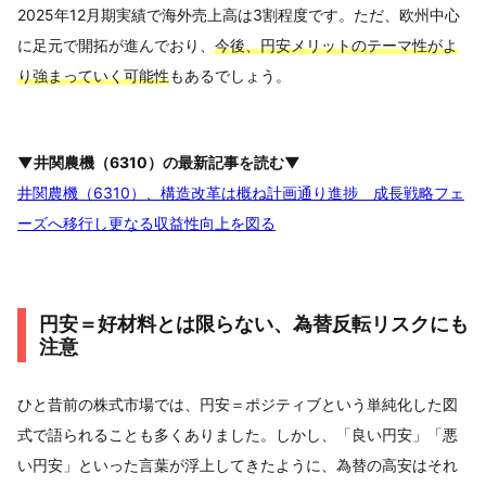
2025年12月期実績で海外売上高は3割程度です。ただ、欧州中心
に足元で開拓が進んでおり、
今後、円安メリットのテーマ性がよ
り強まっていく可能性
もあるでしょう。
▼井関農機（6310）の最新記事を読む▼
井関農機（6310）、構造改革は概ね計画通り進捗 成長戦略フェ
ーズへ移行し更なる収益性向上を図る
円安＝好材料とは限らない、為替反転リスクにも
注意
ひと昔前の株式市場では、円安＝ポジティブという単純化した図
式で語られることも多くありました。しかし、「良い円安」「悪
い円安」といった言葉が浮上してきたように、為替の高安はそれ