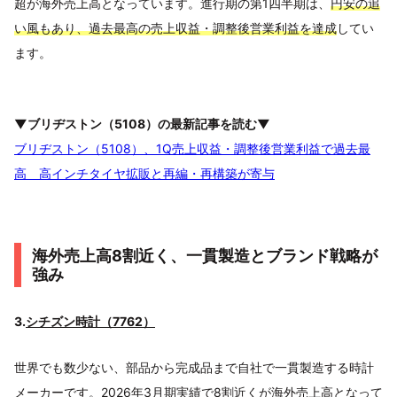
超が海外売上高となっています。進行期の第1四半期は、
円安の追
い風もあり、過去最高の売上収益・調整後営業利益を達成
してい
ます。
▼ブリヂストン（5108）の最新記事を読む▼
ブリヂストン（5108）、1Q売上収益・調整後営業利益で過去最
高 高インチタイヤ拡販と再編・再構築が寄与
海外売上高8割近く、一貫製造とブランド戦略が
強み
3.
シチズン時計（7762）
世界でも数少ない、部品から完成品まで自社で一貫製造する時計
メーカーです。2026年3月期実績で8割近くが海外売上高となって