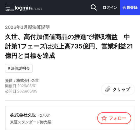
ログイン
会員登録
MENU
2026年3月期決算説明
久世、高付加価値商品の推進で増収増益 中
計第1フェーズは売上高735億円、営業利益21
億円と目標を達成
#
決算説明会
提供：株式会社久世
開催日
2026/06/01
クリップ
公開日
2026/06/05
株式会社久世
（
2708
）
フォロー
東証スタンダード
卸売業