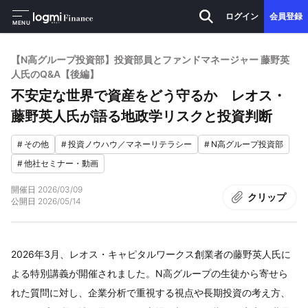
ログイン
会員登録
MENU
【N高グループ投資部】投資部員とファンドマネージャー 藤野英
人氏のQ&A【後編】
不安定な世界で資産をどう守るか レオス・
藤野英人氏が語る地政学リスクと投資判断
#
その他
#
投資ノウハウ／マネーリテラシー
#
N高グループ投資部
#
他社セミナー・動画
開催日
2026/03/09
クリップ
公開日
2026/05/14
2026年3月、レオス・キャピタルワークス創業者の藤野英人氏に
よる特別講義が開催されました。N高グループの生徒から寄せら
れた質問に対し、企業分析で重視する視点や長期投資の考え方、