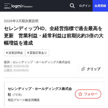
ログイン
会員登録
MENU
2026年3月期決算説明
セレンディップHD、全経営指標で過去最高を
更新 営業利益・経常利益は前期比約3倍の大
幅増益を達成
#
決算説明会
#
質疑応答あり
提供：セレンディップ・ホールディングス株式会社
開催日
2026/05/26
クリップ
公開日
2026/06/03
セレンディップ・ホールディングス株式会
フォロー
社
（
7318
）
東証グロース
輸送用機器