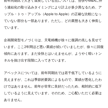
前年同期比で大きく成長している点については、合併やM&Aに伴
う連結化の取り込みタイミングにより計上が多少異なるため、ア
ップル・トゥ・アップル（Apple to Apple）の正確な比較になっ
ていない部分も一部あります。ただし、どの業態も大きく伸長し
ています。
企画開発型モノづくりは、天竜精機が徐々に復調の兆しを見せて
います。ここ2年間ほど悪い業績が続いていましたが、徐々に回復
傾向にあります。まだ全快とはいえませんが、ようやく暗いトン
ネルを抜け出す段階に入ってきています。
アペックスについては、前年同期比では若干低下しているように
見えますが、これは季節的要因によるもので、業績が悪化したわ
けではありません。前年が非常に良好だったため、相対的に低下
しているように見えています。そのため、ご心配いただく必要は
ありません。