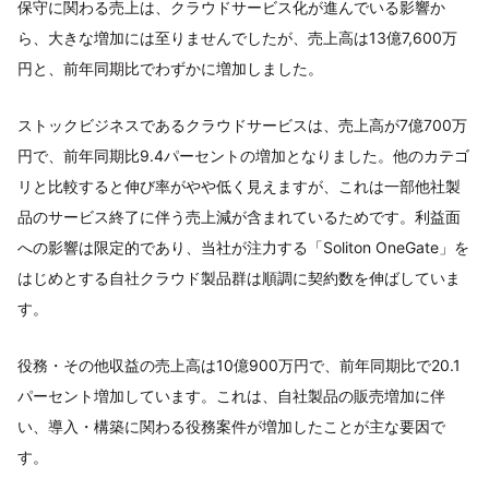
保守に関わる売上は、クラウドサービス化が進んでいる影響か
ら、大きな増加には至りませんでしたが、売上高は13億7,600万
円と、前年同期比でわずかに増加しました。
ストックビジネスであるクラウドサービスは、売上高が7億700万
円で、前年同期比9.4パーセントの増加となりました。他のカテゴ
リと比較すると伸び率がやや低く見えますが、これは一部他社製
品のサービス終了に伴う売上減が含まれているためです。利益面
への影響は限定的であり、当社が注力する「Soliton OneGate」を
はじめとする自社クラウド製品群は順調に契約数を伸ばしていま
す。
役務・その他収益の売上高は10億900万円で、前年同期比で20.1
パーセント増加しています。これは、自社製品の販売増加に伴
い、導入・構築に関わる役務案件が増加したことが主な要因で
す。