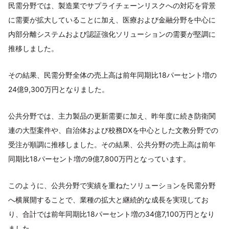
民需分野では、製造業でサプライチェーンリスクへの対応を背景
に需要が拡大していることに加え、医療および金融分野を中心に
内部分離システムおよび認証強化ソリューションの需要が堅調に
推移しました。
その結果、民需分野全体の売上高は前年同期比18パーセント増の
24億9,300万円となりました。
公共分野では、主力製品の更新需要に加え、昨年度に続き防衛関
連の大型案件や、自治体および校務DXを中心とした文教分野での
受注が順調に推移しました。その結果、公共分野の売上高は前年
同期比18パーセント増の9億7,800万円となっています。
このように、公共分野で実績を重ねたソリューションを民需分野
へ横展開することで、業種の拡大と継続的な成長を実現してお
り、合計では前年同期比18パーセント増の34億7,100万円となり
ました。