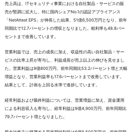
売上高は、ITセキュリティ事業における自社製品・サービスの販
売が堅調に拡大し、特に国内シェアNo.1の認証アプライアンス
「NetAttest EPS」が伸長した結果、51億6,500万円となり、前年
同期比で12.7パーセントの増収となりました。粗利率も48.8パー
セントまで改善しています。
営業利益では、売上の成長に加え、収益性の高い自社製品・サー
ビスの比率上昇が寄与し、利益成長が売上以上の伸びを見せまし
た。営業利益は9億800万円、前年同期比53.2パーセント増と大幅
増益となり、営業利益率も17.6パーセントまで改善しています。
結果として、計画を上回る水準で進捗しています。
経常利益および最終利益については、営業増益に加え、資金運用
による利息収入も寄与し、経常利益は9億4,900万円、前年同期比
79.7パーセント増となりました。
親会社株主に帰属する四半期純利益は6億8,500万円で、前年同期