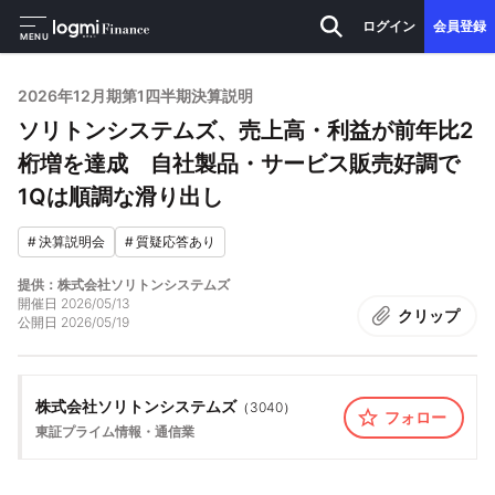
ログイン
会員登録
MENU
2026年12月期第1四半期決算説明
ソリトンシステムズ、売上高・利益が前年比2
桁増を達成 自社製品・サービス販売好調で
1Qは順調な滑り出し
#
決算説明会
#
質疑応答あり
提供：株式会社ソリトンシステムズ
開催日
2026/05/13
クリップ
公開日
2026/05/19
株式会社ソリトンシステムズ
（
3040
）
フォロー
東証プライム
情報・通信業