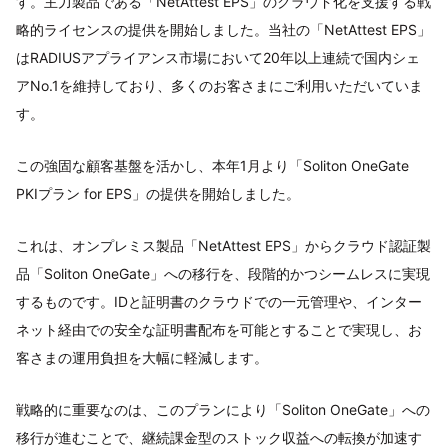
す。主力製品である「NetAttest EPS」のクラウド化を支援する戦
略的ライセンスの提供を開始しました。当社の「NetAttest EPS」
はRADIUSアプライアンス市場において20年以上連続で国内シェ
アNo.1を維持しており、多くのお客さまにご利用いただいていま
す。
この強固な顧客基盤を活かし、本年1月より「Soliton OneGate
PKIプラン for EPS」の提供を開始しました。
これは、オンプレミス製品「NetAttest EPS」からクラウド認証製
品「Soliton OneGate」への移行を、段階的かつシームレスに実現
するものです。IDと証明書のクラウドでの一元管理や、インター
ネット経由での安全な証明書配布を可能とすることで実現し、お
客さまの運用負担を大幅に軽減します。
戦略的に重要なのは、このプランにより「Soliton OneGate」への
移行が進むことで、継続課金型のストック収益への転換が加速す