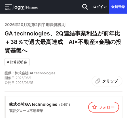
ログイン
会員登録
MENU
2026年10月期第2四半期決算説明
GA technologies、2Q連結事業利益が前年比
＋38％で過去最高達成 AI×不動産×金融の投
資基盤へ
#
決算説明会
提供：株式会社GA technologies
開催日
2026/06/11
クリップ
公開日
2026/06/15
株式会社GA technologies
（
3491
）
フォロー
東証グロース
不動産業