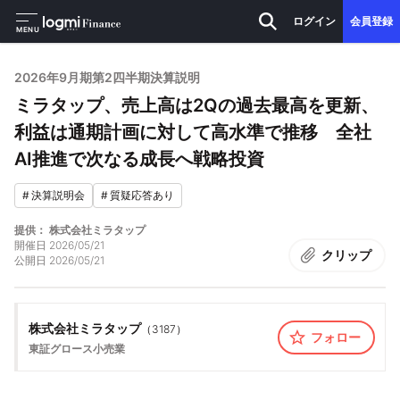
ログイン
会員登録
MENU
2026年9月期第2四半期決算説明
ミラタップ、売上高は2Qの過去最高を更新、
利益は通期計画に対して高水準で推移 全社
AI推進で次なる成長へ戦略投資
#
決算説明会
#
質疑応答あり
提供： 株式会社ミラタップ
開催日
2026/05/21
クリップ
公開日
2026/05/21
株式会社ミラタップ
（
3187
）
フォロー
東証グロース
小売業