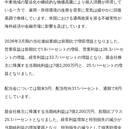
中東地域の緊迫化や継続的な物価高騰により個人消費が停滞して
いる一方で、雇用・所得環境の改善を背景に景気は緩やかに回復
基調で推移しています。米国における通商政策を巡る不確実性が
海外経済や金融市場に影響を及ぼしています。
2026年3月期の当社連結業績は前期比で増収増益となりました。
営業収益は前期比で1.9パーセントの増収、営業利益は26.3パーセ
ントの増益、経常利益は32.7パーセントの増益となり、親会社株
主に帰属する当期純利益は7億2,200万円と、25.1パーセントの増
益となりました。
配当金については期末5円、配当性向31.1パーセント、通期で8円
としています。
親会社株主に帰属する当期純利益は7億2,200万円、前期比プラス
25.1パーセントとなりました。経常利益増加と特別損失の減少が
当期純利益の増加要因となり、特別損失の減少として損害賠償金