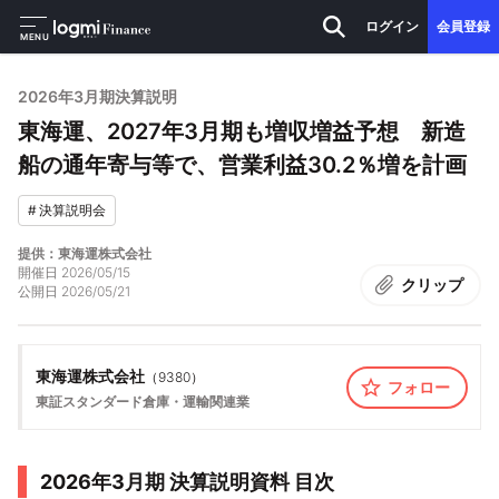
ログイン
会員登録
MENU
2026年3月期決算説明
東海運、2027年3月期も増収増益予想 新造
船の通年寄与等で、営業利益30.2％増を計画
#
決算説明会
提供：東海運株式会社
開催日
2026/05/15
クリップ
公開日
2026/05/21
東海運株式会社
（
9380
）
フォロー
東証スタンダード
倉庫・運輸関連業
2026年3月期 決算説明資料 目次