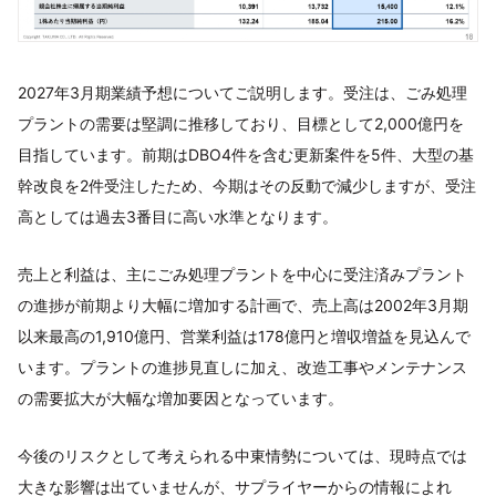
2027年3月期業績予想についてご説明します。受注は、ごみ処理
プラントの需要は堅調に推移しており、目標として2,000億円を
目指しています。前期はDBO4件を含む更新案件を5件、大型の基
幹改良を2件受注したため、今期はその反動で減少しますが、受注
高としては過去3番目に高い水準となります。
売上と利益は、主にごみ処理プラントを中心に受注済みプラント
の進捗が前期より大幅に増加する計画で、売上高は2002年3月期
以来最高の1,910億円、営業利益は178億円と増収増益を見込んで
います。プラントの進捗見直しに加え、改造工事やメンテナンス
の需要拡大が大幅な増加要因となっています。
今後のリスクとして考えられる中東情勢については、現時点では
大きな影響は出ていませんが、サプライヤーからの情報によれ