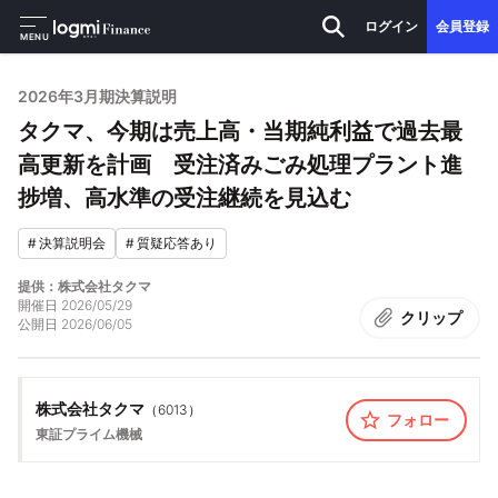
ログイン
会員登録
MENU
2026年3月期決算説明
タクマ、今期は売上高・当期純利益で過去最
高更新を計画 受注済みごみ処理プラント進
捗増、高水準の受注継続を見込む
#
決算説明会
#
質疑応答あり
提供：株式会社タクマ
開催日
2026/05/29
クリップ
公開日
2026/06/05
株式会社タクマ
（
6013
）
フォロー
東証プライム
機械