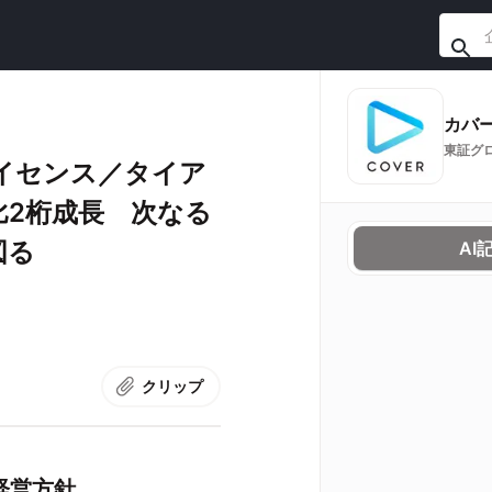
カバ
東証グ
イセンス／タイア
比2桁成長 次なる
図る
AI
クリップ
経営方針