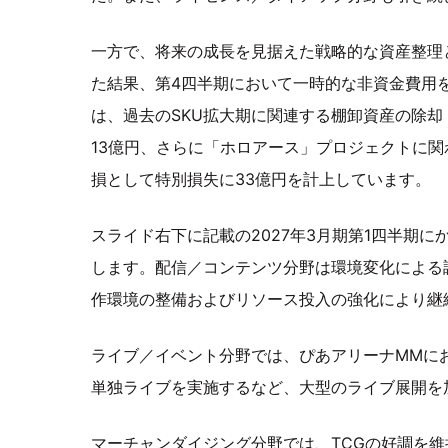
一方で、将来の成長を見据えた戦略的な資産整理
た結果、第4四半期において一時的な非資金費用
は、過去のSKU拡大期に関連する棚卸資産の除却
13億円、さらに「ホロアース」プロジェクトに
損として特別損失に33億円を計上しています。
スライド右下に記載の2027年3月期第1四半期
します。配信／コンテンツ分野は環境変化による
作環境の整備およびリソース投入の強化により継
ライブ／イベント分野では、ぴあアリーナMMにおけ
単独ライブを実施するなど、大型のライブ展開を
マーチャンダイジング分野では、TCGの好調を