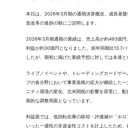
本日は、2026年3月期の通期決算概況、成長基
造改革の進捗の順にご説明します。
2026年3月期通期の業績は、売上高が約493億
利益が約30億円となりました。前年同期比13.7
したが、期初に掲げた業績予想に対しては未達と
ライブ／イベントや、トレーディングカードゲー
プの各分野において事業規模の拡大が継続した一
ニティ環境の変化、北米関税の影響を背景に、配
期的な調整局面となっています。
利益面では、低回転在庫の除却・評価減や「ホロ
いった一過性の非資金性コストを計上したため、