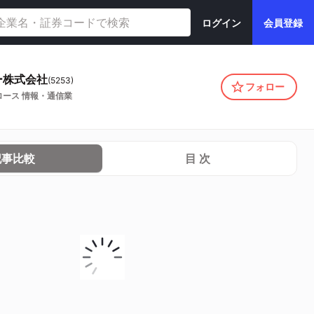
ログイン
会員登録
ー株式会社
(
5253
)
フォロー
ロース
情報・通信業
記事比較
目 次