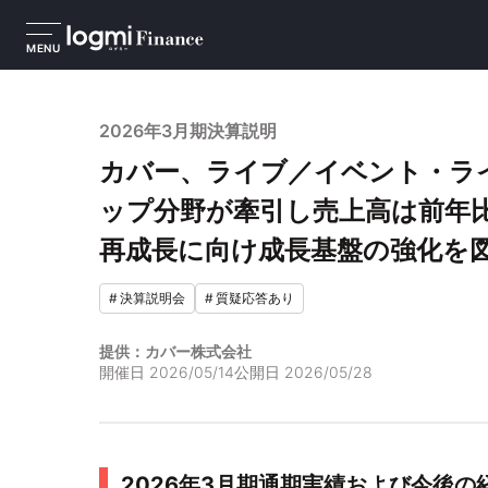
MENU
2026年3月期決算説明
カバー、ライブ／イベント・ラ
ップ分野が牽引し売上高は前年
再成長に向け成長基盤の強化を
#
決算説明会
#
質疑応答あり
提供：カバー株式会社
開催日
2026/05/14
公開日
2026/05/28
2026年3月期通期実績および今後の